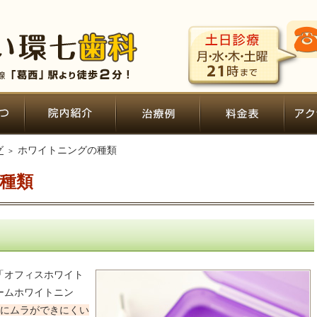
院長あいさつ・経歴
院内ツアー
症例集
費用に
グ
ホワイトニングの種類
種類
「オフィスホワイト
ームホワイトニン
にムラができにくい