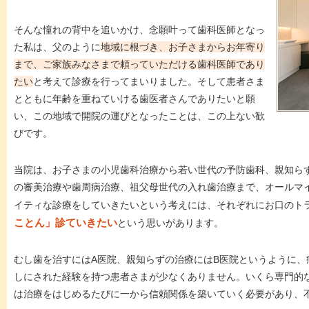
そんな憧れの背中を追いかけ、念願叶って歯科医師となっ
た私は、父のように
地域に根づき、お子さまからお年寄り
まで、ご家族みなさまで頼っていただける歯科医師であり
たい
と考えて診療を行ってまいりました。そして患者さま
とともに年齢を重ねていける歯医者さんでありたいと願
い、この地域で開院の運びとなったことは、この上ない歓
びです。
当院は、お子さまの小児歯科治療から若い世代の予防歯科、親知ら
の審美治療や歯周病治療、祖父母世代の入れ歯治療まで、オールマ
イティな診療をしていきたいという考えには、それぞれにお口のト
ことん」診ていきたい
という思いがあります。
むし歯を治すにはA医院、親知らずの治療にはB医院というように、
しにされた経験を持つ患者さまが少なくありません。いくら専門的
は治療をはじめるたびに一から信頼関係を築いていく必要があり、