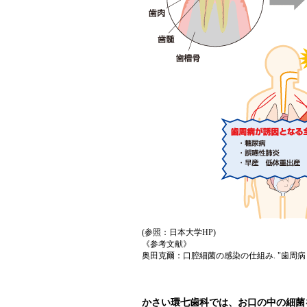
(参照：日本大学HP)
《参考文献》
奥田克爾：口腔細菌の感染の仕組み. "歯周病と
かさい環七歯科では、お口の中の細菌