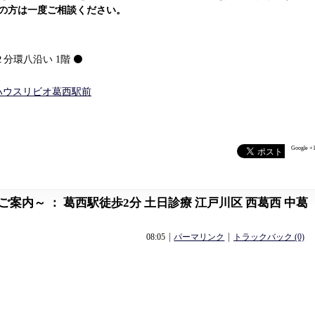
の方は一度ご相談ください。
分環八沿い 1階 ⚫
ィハウスリビオ葛西駅前
Google +
案内～ ： 葛西駅徒歩2分 土日診療 江戸川区 西葛西 中葛
08:05
パーマリンク
トラックバック (0)