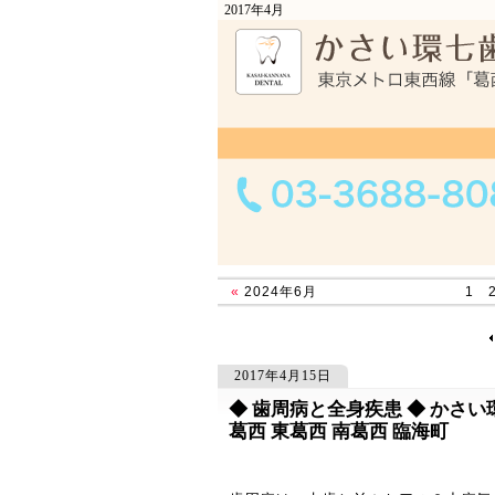
2017年4月
«
2024年6月
1
2017年4月15日
◆ 歯周病と全身疾患 ◆ かさい環
522
522
葛西 東葛西 南葛西 臨海町