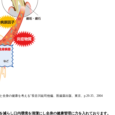
全身の健康を考える"長谷川紘司他偏、医歯薬出版、東京、p.29-35、2004
を減らし口内環境を清潔にし全身の健康管理に力を入れております。