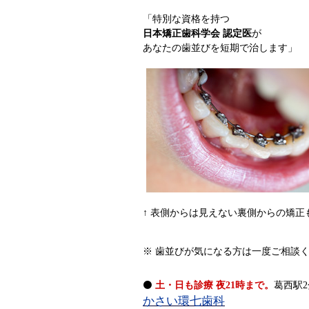
「特別な資格を持つ
日本矯正歯科学会 認定医
が
あなたの歯並びを短期で治します」
↑ 表側からは見えない裏側からの矯正
※ 歯並びが気になる方は一度ご相談
⚫
土・日も診療 夜21時まで。
葛西駅2
かさい環七歯科