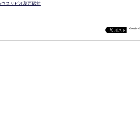
ィハウスリビオ葛西駅前
Google +