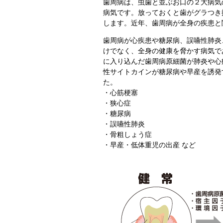
歯周病は、虫歯と並ぶお口の２大病気
病気です。放っておくと歯がグラつき
します。近年、歯周病が全身の疾患と
歯周病が心疾患や糖尿病、誤嚥性肺炎
けでなく、全身の健康を脅かす病気で
に入り込んだ歯周病原細菌が肺炎や心疾
性サイトカインが糖尿病や早産を誘発
た。
・心筋梗塞
・狭心症
・糖尿病
・誤嚥性肺炎
・骨粗しょう症
・早産・低体重児の出産 など