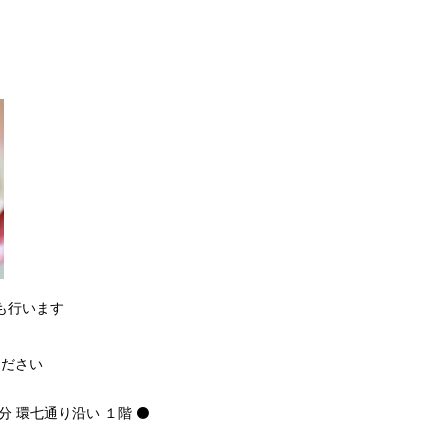
も行います
ください
分 環七通り沿い １階 ⚫