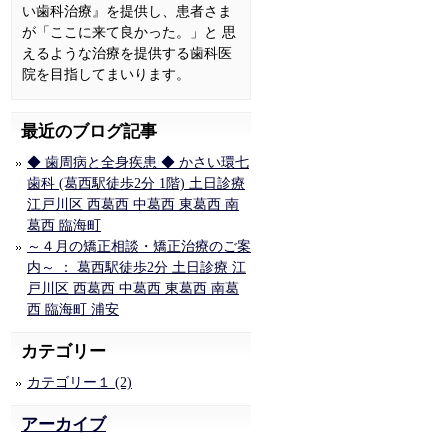
い歯科治療』を提供し、患者さま
が「ここに来て良かった。」と 思
えるような治療を提供する歯科医
院を目指してまいります。
最近のブログ記事
◆ 歯周病と全身疾患 ◆ かさい環七
歯科 (葛西駅徒歩2分 1階) 土日診療
江戸川区 西葛西 中葛西 東葛西 南
葛西 臨海町
～４月の矯正相談・矯正治療のご案
内～ ： 葛西駅徒歩2分 土日診療 江
戸川区 西葛西 中葛西 東葛西 南葛
西 臨海町 浦安
カテゴリー
カテゴリー１ (2)
アーカイブ