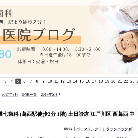
2
3
4
5
6
7
8
9
10
11
12
13
14
15
16
17
18
19
20
21
22
23
«
»
2017年3月
記事一覧
2017年5月
七歯科 (葛西駅徒歩2分 1階) 土日診療 江戸川区 西葛西 中
08:14
パーマリンク
トラックバック (0)