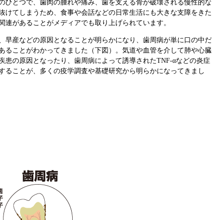
のひとつで、歯肉の腫れや痛み、歯を支える骨が破壊される慢性的な
抜けてしまうため、食事や会話などの日常生活にも大きな支障をきた
関連があることがメディアでも取り上げられています。
、早産などの原因となることが明らかになり、歯周病が単に口の中だ
あることがわかってきました（下図）。気道や血管を介して肺や心臓
患の原因となったり、歯周病によって誘導されたTNF-αなどの炎症
することが、多くの疫学調査や基礎研究から明らかになってきまし