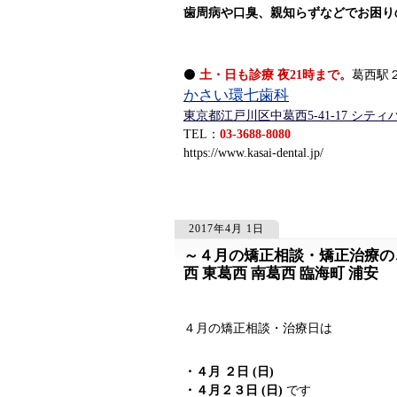
歯周病や口臭、親知らずなどでお困り
⚫
土・日も診療 夜21時まで。
葛西駅２
かさい環七歯科
東京都江戸川区中葛西5-41-17 シテ
TEL：
03-3688-8080
https://www.kasai-dental.jp/
2017年4月 1日
～４月の矯正相談・矯正治療のご
521
521
西 東葛西 南葛西 臨海町 浦安
４月の矯正相談・治療日は
・４月 ２日 (日)
・４月２３日 (日)
です