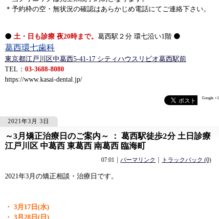
＊予約枠の空・無状況の確認はあらかじめ電話にてご連絡下さい。
⚫
土・日も診療 夜20時まで。
葛西駅２分 環七沿い1階 ⚫
葛西環七歯科
東京都江戸川区中葛西5-41-17 シティハウスリビオ葛西駅前
TEL：
03-3688-8080
https://www.kasai-dental.jp/
Google +1
2021年3月 3日
～3月矯正治療日のご案内～ ： 葛西駅徒歩2分 土日診療
593
593
江戸川区 中葛西 東葛西 南葛西 臨海町
07:01
パーマリンク
トラックバック (0)
2021年3月の矯正相談・治療日です。
・
3月17日(水)
・ 3月28日(日)