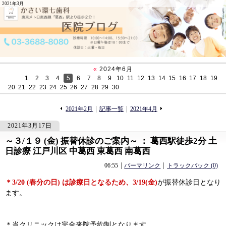
2021年3月
«
2024年6月
1
2
3
4
5
6
7
8
9
10
11
12
13
14
15
16
17
18
19
20
21
22
23
24
25
26
27
28
29
30
«
»
2021年2月
記事一覧
2021年4月
2021年3月17日
～３/１９ (金) 振替休診のご案内～ ： 葛西駅徒歩2分 土
594
594
日診療 江戸川区 中葛西 東葛西 南葛西
06:55
パーマリンク
トラックバック (0)
＊3/20 (春分の日) は診療日となるため、3/19(金)
が振替休診日となり
ます。
＊当クリニックは完全来院予約制となります。