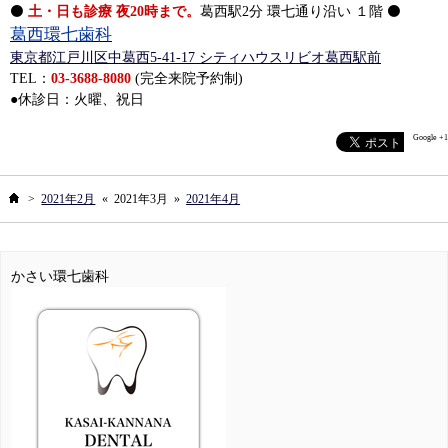
⚫
土・日も診療 夜20時まで。
葛西駅2分 環七通り沿い １階 ⚫
葛西環七歯科
東京都江戸川区中葛西5-41-17 シティハウスリビオ葛西駅前
TEL：
03-3688-8080
(完全来院予約制)
●休診日：火曜、祝日
Google +1
ホーム
>
2021年2月
«
2021年3月
»
2021年4月
かさい環七歯科