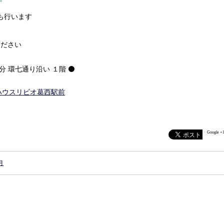
も行います
ください
分 環七通り沿い １階 ⚫
ィハウスリビオ葛西駅前
Google +
月