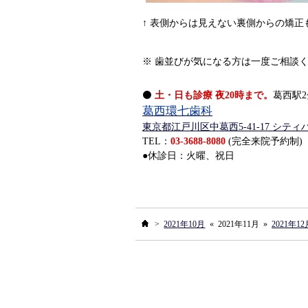
↑ 表側からは見えない裏側からの矯正
※ 歯並びが気になる方は一度ご相談
⚫
土・日も診療 夜20時まで。
葛西駅2
葛西環七歯科
東京都江戸川区中葛西5-41-17 シテ
TEL：
03-3688-8080
(完全来院予約制)
●休診日：火曜、祝日
ホーム
>
2021年10月
«
2021年11月
»
2021年12