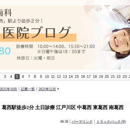
2
3
4
5
6
7
8
9
10
11
12
13
14
15
16
17
18
19
20
21
22
23
«
»
2021年10月
記事一覧
2021年12月
 葛西駅徒歩2分 土日診療 江戸川区 中葛西 東葛西 南葛西
06:38
パーマリンク
トラックバック (0)