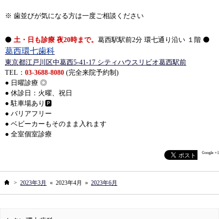
※ 歯並びが気になる方は一度ご相談ください
⚫
土・日も診療 夜20時まで。
葛西駅駅前2分 環七通り沿い １階 ⚫
葛西環七歯科
東京都江戸川区中葛西5-41-17 シティハウスリビオ葛西駅前
TEL：
03-3688-8080
(完全来院予約制)
● 日曜診療 ◎
● 休診日：火曜、祝日
● 駐車場あり🅿️
● バリアフリー
● ベビーカーもそのまま入れます
● 全室個室診療
Google +1
ホーム
>
2023年3月
«
2023年4月
»
2023年6月