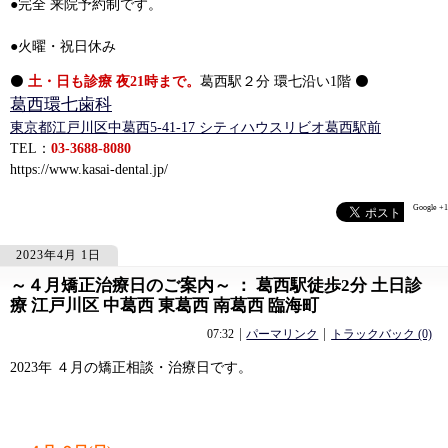
●完全 来院予約制です。
●火曜・祝日休み
⚫
土・日も診療 夜21時まで。
葛西駅２分 環七沿い1階 ⚫
葛西環七歯科
東京都江戸川区中葛西5-41-17 シティハウスリビオ葛西駅前
TEL：
03-3688-8080
https://www.kasai-dental.jp/
Google +1
2023年4月 1日
～４月矯正治療日のご案内～ ： 葛西駅徒歩2分 土日診
633
633
療 江戸川区 中葛西 東葛西 南葛西 臨海町
07:32
パーマリンク
トラックバック (0)
2023年 ４月の矯正相談・治療日です。