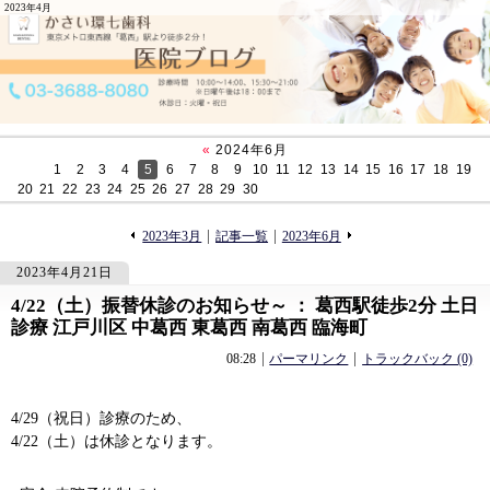
2023年4月
«
2024年6月
1
2
3
4
5
6
7
8
9
10
11
12
13
14
15
16
17
18
19
20
21
22
23
24
25
26
27
28
29
30
«
»
2023年3月
記事一覧
2023年6月
2023年4月21日
4/22（土）振替休診のお知らせ～ ： 葛西駅徒歩2分 土日
634
634
診療 江戸川区 中葛西 東葛西 南葛西 臨海町
08:28
パーマリンク
トラックバック (0)
4/29（祝日）診療のため、
4/22（土）は休診となります。