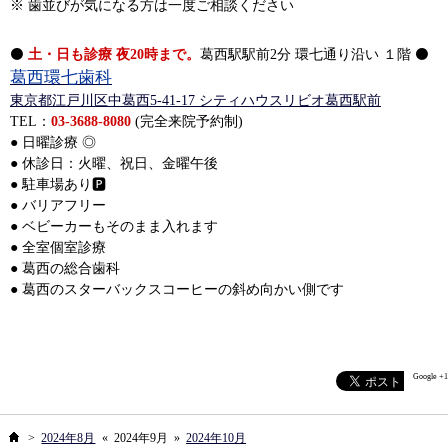
※ 歯並びが気になる方は一度ご相談ください
⚫
土・日も診療 夜20時まで。
葛西駅駅前2分 環七通り沿い １階 ⚫
葛西環七歯科
東京都江戸川区中葛西5-41-17 シティハウスリビオ葛西駅前
TEL：
03-3688-8080
(完全来院予約制)
● 日曜診療 ◎
● 休診日：火曜、祝日、金曜午後
● 駐車場あり🅿️
● バリアフリー
● ベビーカーもそのまま入れます
● 全室個室診療
● 葛西の総合歯科
● 葛西のスターバックスコーヒーの斜め向かい側です
Google +1
ホーム
>
2024年8月
«
2024年9月
»
2024年10月