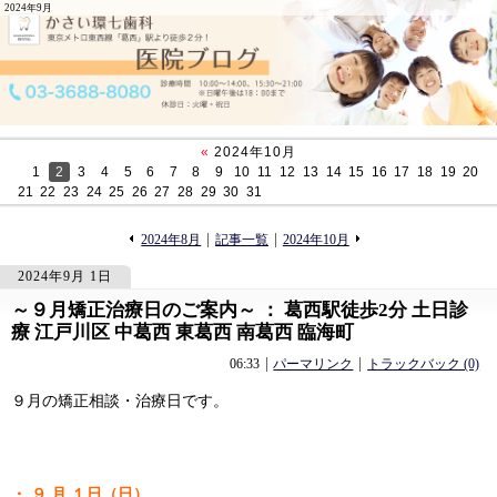
2024年9月
«
2024年10月
1
2
3
4
5
6
7
8
9
10
11
12
13
14
15
16
17
18
19
20
21
22
23
24
25
26
27
28
29
30
31
«
»
2024年8月
記事一覧
2024年10月
2024年9月 1日
～９月矯正治療日のご案内～ ： 葛西駅徒歩2分 土日診
658
658
療 江戸川区 中葛西 東葛西 南葛西 臨海町
06:33
パーマリンク
トラックバック (0)
９月の矯正相談・治療日です。
・ ９ 月 １日（日）