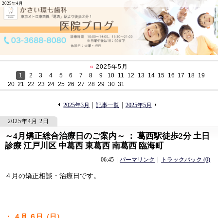
2025年4月
«
2025年5月
1
2
3
4
5
6
7
8
9
10
11
12
13
14
15
16
17
18
19
20
21
22
23
24
25
26
27
28
29
30
31
«
»
2025年3月
記事一覧
2025年5月
2025年4月 2日
～4月矯正総合治療日のご案内～ ： 葛西駅徒歩2分 土日
678
678
診療 江戸川区 中葛西 東葛西 南葛西 臨海町
06:45
パーマリンク
トラックバック (0)
４月の矯正相談・治療日です。
・ ４月 ６日（日）