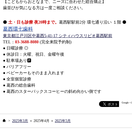
【こどもからおとなまで、ニーズに合わせた総合矯正】
歯並びが気になる方は一度ご相談ください。
⚫
土・日も診療 夜20時まで。
葛西駅駅前2分 環七通り沿い １階 ⚫
葛西環七歯科
東京都江戸川区中葛西5-41-17 シティハウスリビオ葛西駅前
TEL：
03-3688-8080
(完全来院予約制)
● 日曜診療 ◎
● 休診日：火曜、祝日、金曜午後
● 駐車場あり🅿️
● バリアフリー
● ベビーカーもそのまま入れます
● 全室個室診療
● 葛西の総合歯科
● 葛西のスターバックスコーヒーの斜め向かい側です
Google +1
ホーム
>
2025年3月
«
2025年4月
»
2025年5月