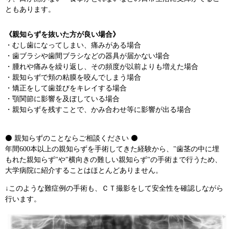
ともあります。
《親知らずを抜いた方が良い場合》
・むし歯になってしまい、痛みがある場合
・歯ブラシや歯間ブラシなどの器具が届かない場合
・腫れや痛みを繰り返し、その頻度が以前よりも増えた場合
・親知らずで頬の粘膜を咬んでしまう場合
・矯正をして歯並びをキレイする場合
・顎関節に影響を及ぼしている場合
・親知らずを残すことで、かみ合わせ等に影響が出る場合
⚫ 親知らずのことならご相談ください ⚫
年間600本以上の親知らずを手術してきた経験から、"歯茎の中に埋
もれた親知らず"や"横向きの難しい親知らず"の手術まで行うため、
大学病院に紹介することはほとんどありません。
↓このような難症例の手術も、ＣＴ撮影をして安全性を確認しながら
行います。