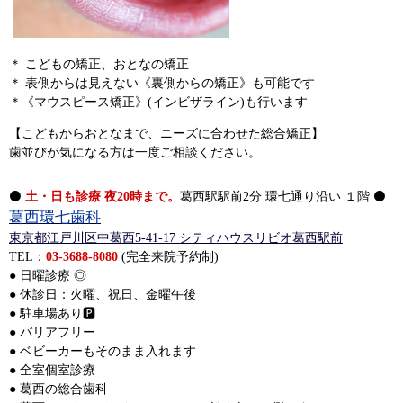
＊ こどもの矯正、おとなの矯正
＊ 表側からは見えない《裏側からの矯正》も可能です
＊《マウスピース矯正》(インビザライン)も行います
【こどもからおとなまで、ニーズに合わせた総合矯正】
歯並びが気になる方は一度ご相談ください。
⚫
土・日も診療 夜20時まで。
葛西駅駅前2分 環七通り沿い １階 ⚫
葛西環七歯科
東京都江戸川区中葛西5-41-17 シティハウスリビオ葛西駅前
TEL：
03-3688-8080
(完全来院予約制)
● 日曜診療 ◎
● 休診日：火曜、祝日、金曜午後
● 駐車場あり🅿️
● バリアフリー
● ベビーカーもそのまま入れます
● 全室個室診療
● 葛西の総合歯科