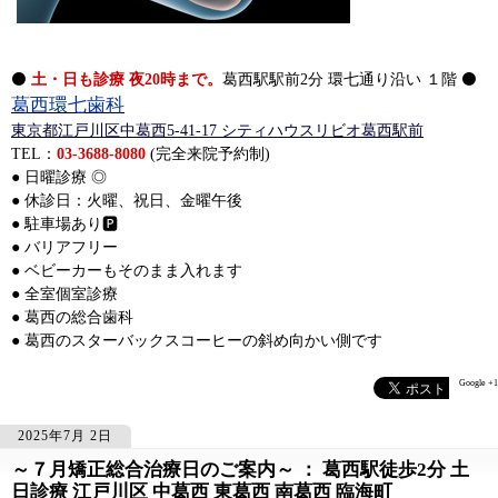
⚫
土・日も診療 夜20時まで。
葛西駅駅前2分 環七通り沿い １階 ⚫
葛西環七歯科
東京都江戸川区中葛西5-41-17 シティハウスリビオ葛西駅前
TEL：
03-3688-8080
(完全来院予約制)
● 日曜診療 ◎
● 休診日：火曜、祝日、金曜午後
● 駐車場あり🅿️
● バリアフリー
● ベビーカーもそのまま入れます
● 全室個室診療
● 葛西の総合歯科
● 葛西のスターバックスコーヒーの斜め向かい側です
Google +1
2025年7月 2日
～７月矯正総合治療日のご案内～ ： 葛西駅徒歩2分 土
681
681
日診療 江戸川区 中葛西 東葛西 南葛西 臨海町