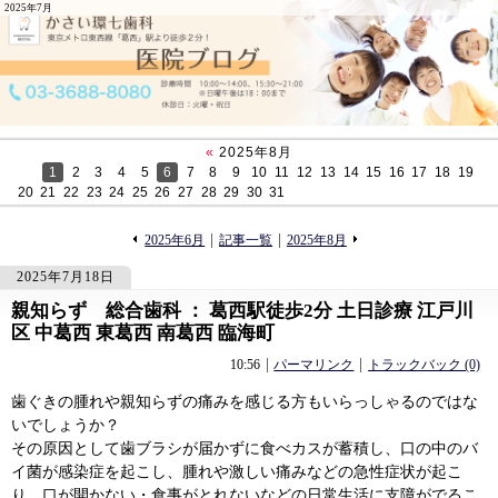
2025年7月
«
2025年8月
1
2
3
4
5
6
7
8
9
10
11
12
13
14
15
16
17
18
19
20
21
22
23
24
25
26
27
28
29
30
31
«
»
2025年6月
記事一覧
2025年8月
2025年7月18日
親知らず 総合歯科 ： 葛西駅徒歩2分 土日診療 江戸川
682
682
区 中葛西 東葛西 南葛西 臨海町
10:56
パーマリンク
トラックバック (0)
歯ぐきの腫れや親知らずの痛みを感じる方もいらっしゃるのではな
いでしょうか？
その原因として歯ブラシが届かずに食べカスが蓄積し、口の中のバ
イ菌が感染症を起こし、腫れや激しい痛みなどの急性症状が起こ
り、口が開かない・食事がとれないなどの日常生活に支障がでるこ