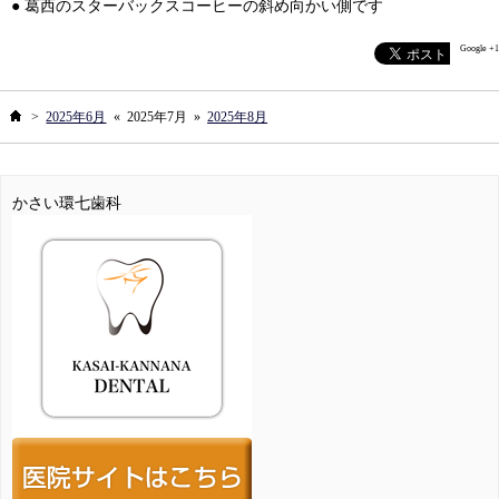
● 葛西のスターバックスコーヒーの斜め向かい側です
Google +1
ホーム
>
2025年6月
«
2025年7月
»
2025年8月
かさい環七歯科